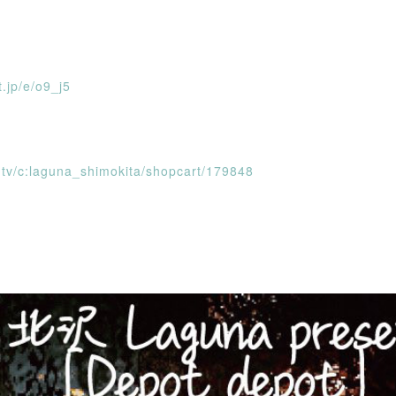
t.jp/e/o9_j5
ng.tv/c:laguna_shimokita/shopcart/179848