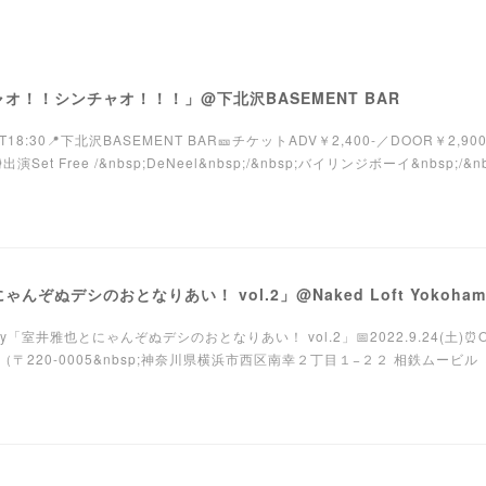
！チャオ！！シンチャオ！！！」@下北沢BASEMENT BAR
TART18:30📍下北沢BASEMENT BAR🎫チケットADV￥2,400-／DOOR￥2,9
et Free /&nbsp;DeNeel&nbsp;/&nbsp;バイリンジボーイ&nbsp;/&nbs
にゃんぞぬデシのおとなりあい！ vol.2」@Naked Loft Yokoham
iversary「室井雅也とにゃんぞぬデシのおとなりあい！ vol.2」📅2022.9.24(土)⏰OP
okohama（〒220-0005&nbsp;神奈川県横浜市西区南幸２丁目１−２２ 相鉄ムービ