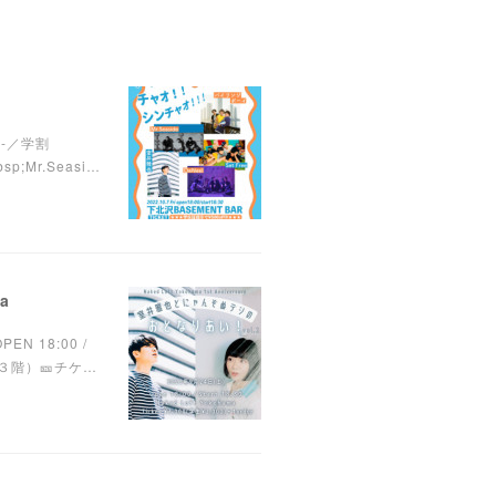
00-／学割
p;Mr.Seasi…
a
EN 18:00 /
ル ３階）🎫チケ…