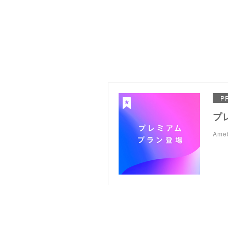
P
プ
Am