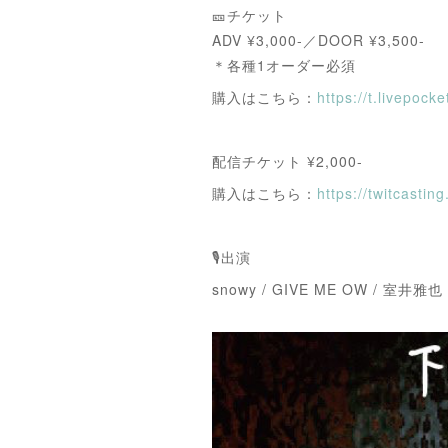
🎫チケット
ADV ¥3,000-／DOOR ¥3,500-
＊各種1オーダー必須
購入はこちら：
https://t.livepocke
配信チケット ¥2,000-
購入はこちら：
https://twitcasti
🎙出演
snowy / GIVE ME OW / 室井雅也