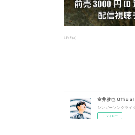
LIVE
(
3
)
室井雅也 Official 
シンガーソングライ
フォロー